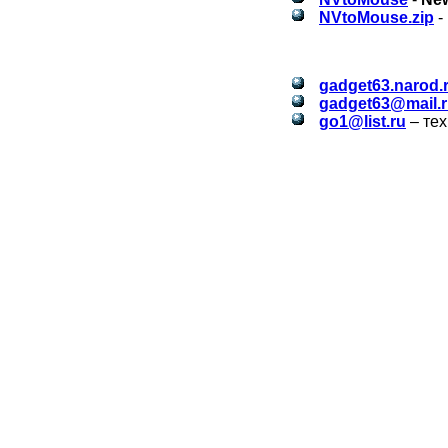
NVtoMouse
.
zip
-
gadget63.narod.
gadget63@mail.
go1@list.ru
– те