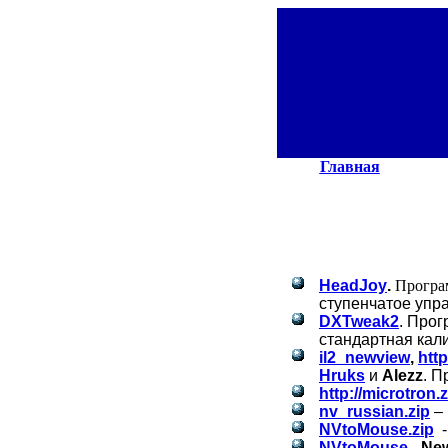
Главная
HeadJoy
.
Програ
ступенчатое упр
DXTweak2
. Прог
стандартная кал
il
2_
newview
,
http
Нruks
и
Alezz
. П
http://microtron.
nv
_
russian
.
zip
–
NVtoMouse.zip
NVtoMouse
-
Ne