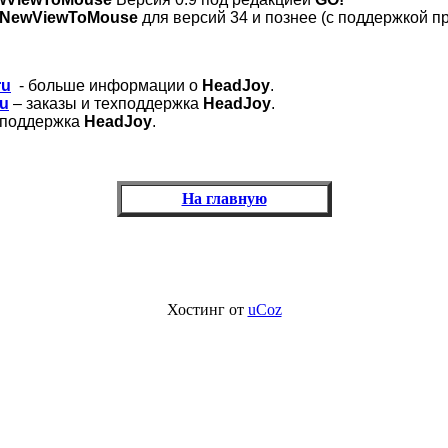
NewViewToMouse
для версий 34 и познее (с поддержкой п
ru
- больше информации о
HeadJoy
.
ru
– заказы и техподдержка
HeadJoy
.
хподдержка
HeadJoy
.
На главную
Хостинг от
uCoz