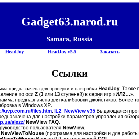
Gadget63.narod.ru
Samara, Russia
HeadJoy
HeadJoy v5.5
Заказать
Ссылки
мма предназначена для проверки и настройки
HeadJoy
. Также
авление по оси
Z
(
3
или
13
ступеней) в серии игр «
ИЛ2…
».
рамма предназначена для калибровки джойстиков. Более то
ибровка в
Windows
XP
.
://uvp.com.ru/files.htm
,
IL
2_
NewView
v
35
Выдающаяся прог
редназначена для настройки параметров управления обзоро
zp.ua/alezz/
NewView FAQ.
 руководство пользователя
NewView
.
-
NewViewToMouse
(программа для настройки и для работы
wViewToMouse
Версия 0.9 под редакцией
GO
!